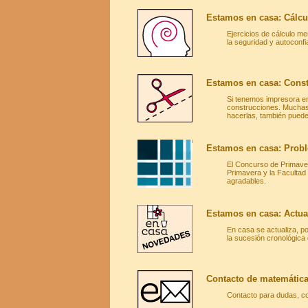
Estamos en casa: Cálcu
Ejercicios de cálculo me
la seguridad y autoconfi
Estamos en casa: Const
Si tenemos impresora en 
construcciones. Muchas
hacerlas, también pued
Estamos en casa: Probl
El Concurso de Primave
Primavera y la Faculta
agradables.
Estamos en casa: Actua
En casa se actualiza, p
la sucesión cronológica 
Contacto de matemática
Contacto para dudas, co