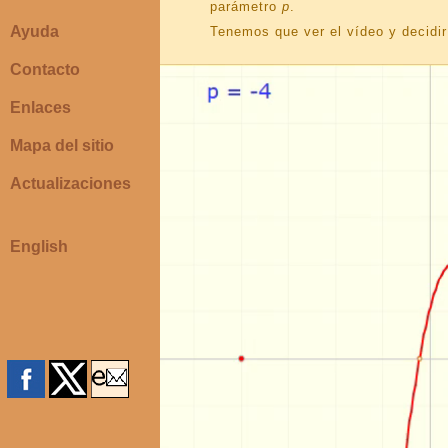
parámetro
p
.
Ayuda
Tenemos que ver el vídeo y decidir 
Contacto
Enlaces
Mapa del sitio
Actualizaciones
English