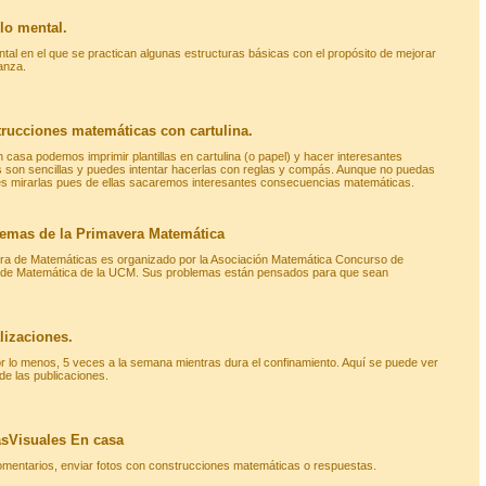
lo mental.
ntal en el que se practican algunas estructuras básicas con el propósito de mejorar
anza.
rucciones matemáticas con cartulina.
casa podemos imprimir plantillas en cartulina (o papel) y hacer interesantes
 son sencillas y puedes intentar hacerlas con reglas y compás. Aunque no puedas
es mirarlas pues de ellas sacaremos interesantes consecuencias matemáticas.
emas de la Primavera Matemática
ra de Matemáticas es organizado por la Asociación Matemática Concurso de
d de Matemática de la UCM. Sus problemas están pensados para que sean
lizaciones.
or lo menos, 5 veces a la semana mientras dura el confinamiento. Aquí se puede ver
de las publicaciones.
sVisuales En casa
mentarios, enviar fotos con construcciones matemáticas o respuestas.