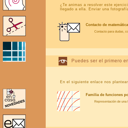
¿Te animas a resolver este ejercic
llegado a ella. Enviar una fotograf
Contacto de matemática
Contacto para dudas, co
Puedes ser el primero e
En el siguiente enlace nos plante
Familia de funciones p
Representación de una f