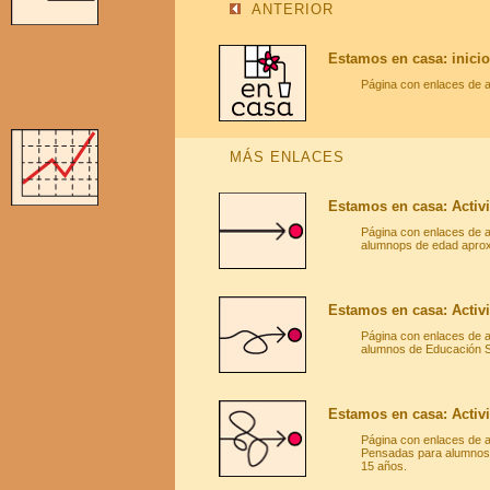
ANTERIOR
Estamos en casa: inicio
Página con enlaces de 
MÁS ENLACES
Estamos en casa: Activ
Página con enlaces de 
alumnops de edad apro
Estamos en casa: Activi
Página con enlaces de 
alumnos de Educación S
Estamos en casa: Activi
Página con enlaces de 
Pensadas para alumnos d
15 años.