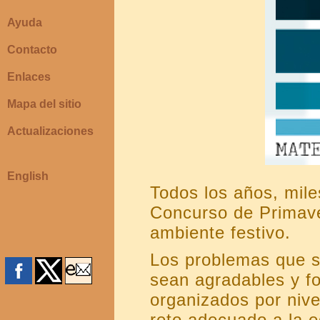
Ayuda
Contacto
Enlaces
Mapa del sitio
Actualizaciones
English
Todos los años, mil
Concurso de Primave
ambiente festivo.
Los problemas que s
sean agradables y f
organizados por niv
reto adecuado a la e