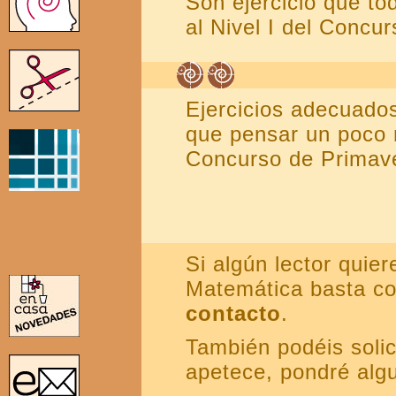
Son ejercicio que t
al Nivel I del Conc
Ejercicios adecuado
que pensar un poco 
Concurso de Primav
Si algún lector quie
Matemática basta co
contacto
.
También podéis solici
apetece, pondré algu