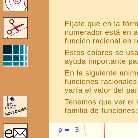
Fíjate que en la fór
numerador está en a
función racional en r
Estos colores se us
ayuda importante pa
En la siguiente ani
funciones racionales
varía el valor del p
Tenemos que ver el v
familia de funciones: