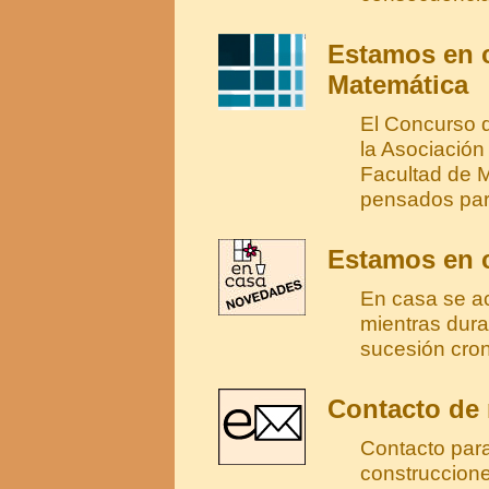
Estamos en c
Matemática
El Concurso 
la Asociació
Facultad de 
pensados par
Estamos en c
En casa se ac
mientras dura
sucesión cron
Contacto de
Contacto para
construccion