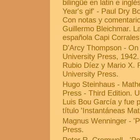
bilingüe en latin e ing
Year's gif' - Paul Dry 
Con notas y comentari
Guillermo Bleichmar. La
española Capi Corrales
D'Arcy Thompson - On
University Press, 1942
Rubio Díez y Mario X. 
University Press.
Hugo Steinhaus - Mathe
Press - Third Edition. 
Luis Bou García y fue pu
título 'Instantáneas Ma
Magnus Wenninger - 'P
Press.
Peter R. Cromwell - 'Po