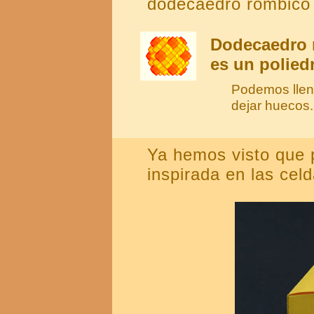
dodecaedro rómbico r
Dodecaedro 
es un poliedr
Podemos llen
dejar huecos.
Ya hemos visto que 
inspirada en las cel