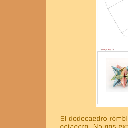
El dodecaedro rómbi
octaedro. No nos ext