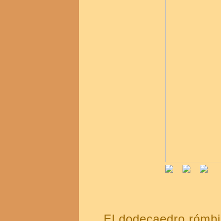
El dodecaedro rómbi