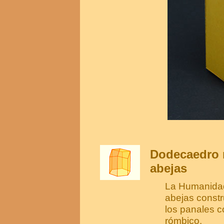
Dodecaedro r
abejas
La Humanidad
abejas constr
los panales 
rómbico.