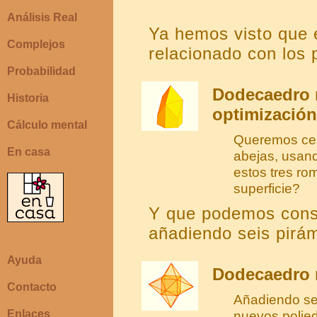
Análisis Real
Ya hemos visto que 
Complejos
relacionado con los 
Probabilidad
Dodecaedro 
Historia
optimización
Cálculo mental
Queremos cer
En casa
abejas, usan
estos tres ro
superficie?
Y que podemos cons
añadiendo seis pirá
Ayuda
Dodecaedro 
Contacto
Añadiendo se
Enlaces
nuevos polied